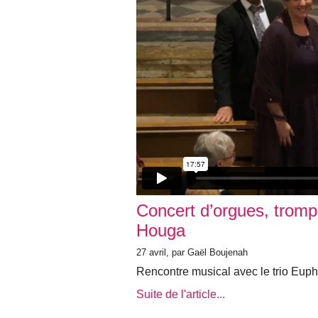
Concert d’orgues, trompe
Houga
27 avril, par Gaël Boujenah
Rencontre musical avec le trio Eup
Suite de l'article...