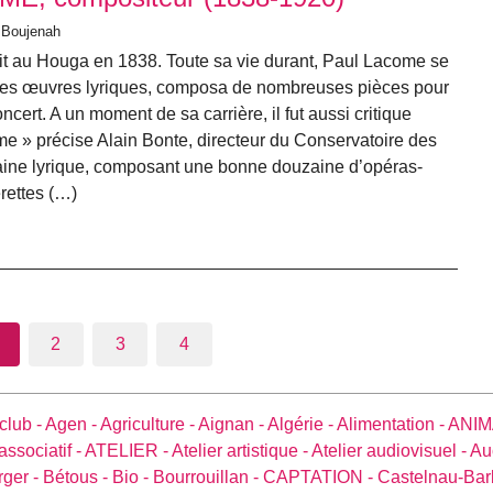
 Boujenah
t au Houga en 1838. Toute sa vie durant, Paul Lacome se
 des œuvres lyriques, composa de nombreuses pièces pour
ncert. A un moment de sa carrière, il fut aussi critique
me » précise Alain Bonte, directeur du Conservatoire des
maine lyrique, composant une bonne douzaine d’opéras-
rettes (…)
2
3
4
club -
Agen -
Agriculture -
Aignan -
Algérie -
Alimentation -
ANIM
associatif -
ATELIER -
Atelier artistique -
Atelier audiovisuel -
Au
rger -
Bétous -
Bio -
Bourrouillan -
CAPTATION -
Castelnau-Bar