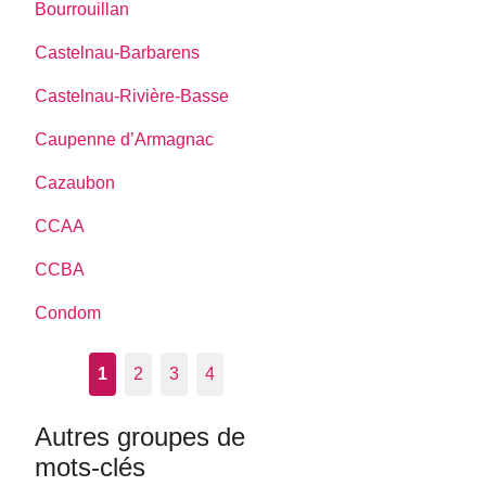
Bourrouillan
Castelnau-Barbarens
Castelnau-Rivière-Basse
Caupenne d’Armagnac
Cazaubon
CCAA
CCBA
Condom
1
2
3
4
Autres groupes de
mots-clés