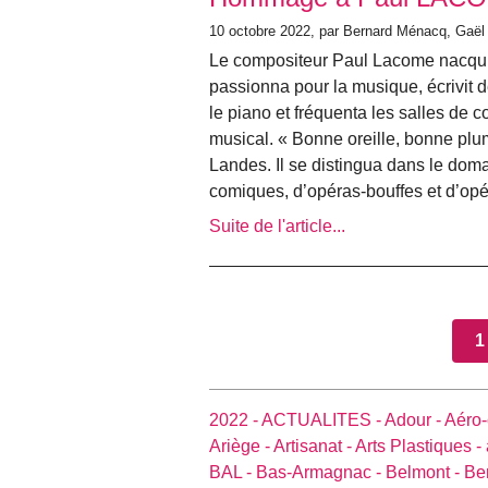
10 octobre 2022, par Bernard Ménacq, Gaël
Le compositeur Paul Lacome nacqui
passionna pour la musique, écrivit
le piano et fréquenta les salles de co
musical. « Bonne oreille, bonne plu
Landes. Il se distingua dans le do
comiques, d’opéras-bouffes et d’opé
Suite de l'article...
1
2022 -
ACTUALITES -
Adour -
Aéro-
Ariège -
Artisanat -
Arts Plastiques -
BAL -
Bas-Armagnac -
Belmont -
Be