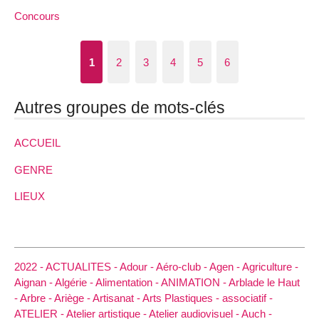
Concours
1
2
3
4
5
6
Autres groupes de mots-clés
ACCUEIL
GENRE
LIEUX
2022 -
ACTUALITES -
Adour -
Aéro-club -
Agen -
Agriculture -
Aignan -
Algérie -
Alimentation -
ANIMATION -
Arblade le Haut
-
Arbre -
Ariège -
Artisanat -
Arts Plastiques -
associatif -
ATELIER -
Atelier artistique -
Atelier audiovisuel -
Auch -