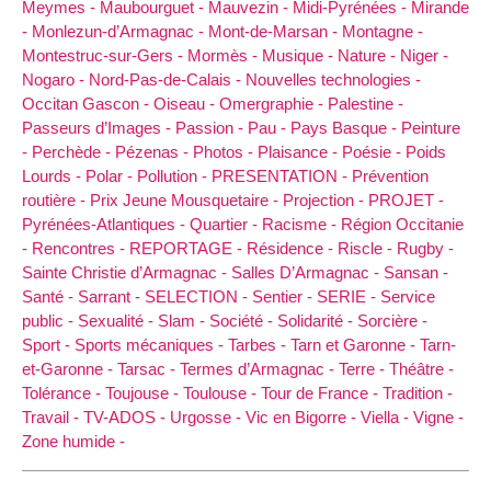
Meymes -
Maubourguet -
Mauvezin -
Midi-Pyrénées -
Mirande
-
Monlezun-d’Armagnac -
Mont-de-Marsan -
Montagne -
Montestruc-sur-Gers -
Mormès -
Musique -
Nature -
Niger -
Nogaro -
Nord-Pas-de-Calais -
Nouvelles technologies -
Occitan Gascon -
Oiseau -
Omergraphie -
Palestine -
Passeurs d’Images -
Passion -
Pau -
Pays Basque -
Peinture
-
Perchède -
Pézenas -
Photos -
Plaisance -
Poésie -
Poids
Lourds -
Polar -
Pollution -
PRESENTATION -
Prévention
routière -
Prix Jeune Mousquetaire -
Projection -
PROJET -
Pyrénées-Atlantiques -
Quartier -
Racisme -
Région Occitanie
-
Rencontres -
REPORTAGE -
Résidence -
Riscle -
Rugby -
Sainte Christie d’Armagnac -
Salles D’Armagnac -
Sansan -
Santé -
Sarrant -
SELECTION -
Sentier -
SERIE -
Service
public -
Sexualité -
Slam -
Société -
Solidarité -
Sorcière -
Sport -
Sports mécaniques -
Tarbes -
Tarn et Garonne -
Tarn-
et-Garonne -
Tarsac -
Termes d’Armagnac -
Terre -
Théâtre -
Tolérance -
Toujouse -
Toulouse -
Tour de France -
Tradition -
Travail -
TV-ADOS -
Urgosse -
Vic en Bigorre -
Viella -
Vigne -
Zone humide -