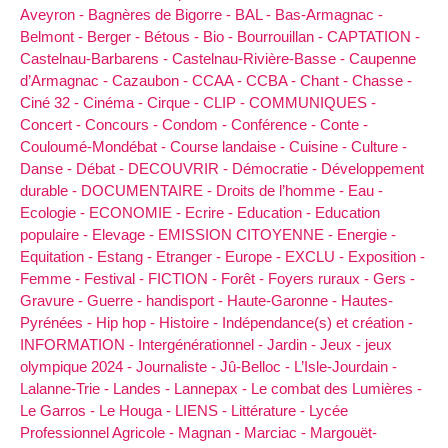
Aveyron -
Bagnères de Bigorre -
BAL -
Bas-Armagnac -
Belmont -
Berger -
Bétous -
Bio -
Bourrouillan -
CAPTATION -
Castelnau-Barbarens -
Castelnau-Rivière-Basse -
Caupenne
d’Armagnac -
Cazaubon -
CCAA -
CCBA -
Chant -
Chasse -
Ciné 32 -
Cinéma -
Cirque -
CLIP -
COMMUNIQUES -
Concert -
Concours -
Condom -
Conférence -
Conte -
Couloumé-Mondébat -
Course landaise -
Cuisine -
Culture -
Danse -
Débat -
DECOUVRIR -
Démocratie -
Développement
durable -
DOCUMENTAIRE -
Droits de l’homme -
Eau -
Ecologie -
ECONOMIE -
Ecrire -
Education -
Education
populaire -
Elevage -
EMISSION CITOYENNE -
Energie -
Equitation -
Estang -
Etranger -
Europe -
EXCLU -
Exposition -
Femme -
Festival -
FICTION -
Forêt -
Foyers ruraux -
Gers -
Gravure -
Guerre -
handisport -
Haute-Garonne -
Hautes-
Pyrénées -
Hip hop -
Histoire -
Indépendance(s) et création -
INFORMATION -
Intergénérationnel -
Jardin -
Jeux -
jeux
olympique 2024 -
Journaliste -
Jû-Belloc -
L’Isle-Jourdain -
Lalanne-Trie -
Landes -
Lannepax -
Le combat des Lumières -
Le Garros -
Le Houga -
LIENS -
Littérature -
Lycée
Professionnel Agricole -
Magnan -
Marciac -
Margouët-