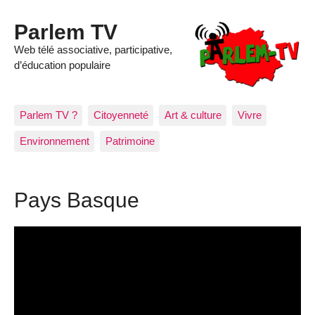
Parlem TV
Web télé associative, participative,
d’éducation populaire
Parlem TV ?
Citoyenneté
Art & culture
Vivre
Environnement
Patrimoine
Pays Basque