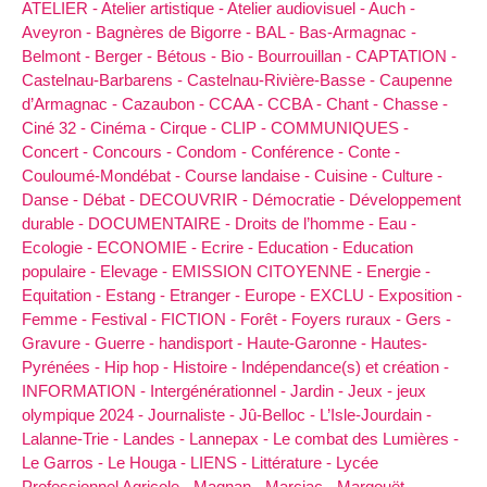
ATELIER -
Atelier artistique -
Atelier audiovisuel -
Auch -
Aveyron -
Bagnères de Bigorre -
BAL -
Bas-Armagnac -
Belmont -
Berger -
Bétous -
Bio -
Bourrouillan -
CAPTATION -
Castelnau-Barbarens -
Castelnau-Rivière-Basse -
Caupenne
d’Armagnac -
Cazaubon -
CCAA -
CCBA -
Chant -
Chasse -
Ciné 32 -
Cinéma -
Cirque -
CLIP -
COMMUNIQUES -
Concert -
Concours -
Condom -
Conférence -
Conte -
Couloumé-Mondébat -
Course landaise -
Cuisine -
Culture -
Danse -
Débat -
DECOUVRIR -
Démocratie -
Développement
durable -
DOCUMENTAIRE -
Droits de l’homme -
Eau -
Ecologie -
ECONOMIE -
Ecrire -
Education -
Education
populaire -
Elevage -
EMISSION CITOYENNE -
Energie -
Equitation -
Estang -
Etranger -
Europe -
EXCLU -
Exposition -
Femme -
Festival -
FICTION -
Forêt -
Foyers ruraux -
Gers -
Gravure -
Guerre -
handisport -
Haute-Garonne -
Hautes-
Pyrénées -
Hip hop -
Histoire -
Indépendance(s) et création -
INFORMATION -
Intergénérationnel -
Jardin -
Jeux -
jeux
olympique 2024 -
Journaliste -
Jû-Belloc -
L’Isle-Jourdain -
Lalanne-Trie -
Landes -
Lannepax -
Le combat des Lumières -
Le Garros -
Le Houga -
LIENS -
Littérature -
Lycée
Professionnel Agricole -
Magnan -
Marciac -
Margouët-