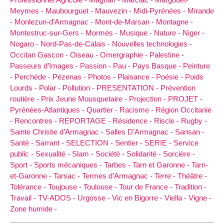
Meymes -
Maubourguet -
Mauvezin -
Midi-Pyrénées -
Mirande
-
Monlezun-d’Armagnac -
Mont-de-Marsan -
Montagne -
Montestruc-sur-Gers -
Mormès -
Musique -
Nature -
Niger -
Nogaro -
Nord-Pas-de-Calais -
Nouvelles technologies -
Occitan Gascon -
Oiseau -
Omergraphie -
Palestine -
Passeurs d’Images -
Passion -
Pau -
Pays Basque -
Peinture
-
Perchède -
Pézenas -
Photos -
Plaisance -
Poésie -
Poids
Lourds -
Polar -
Pollution -
PRESENTATION -
Prévention
routière -
Prix Jeune Mousquetaire -
Projection -
PROJET -
Pyrénées-Atlantiques -
Quartier -
Racisme -
Région Occitanie
-
Rencontres -
REPORTAGE -
Résidence -
Riscle -
Rugby -
Sainte Christie d’Armagnac -
Salles D’Armagnac -
Sansan -
Santé -
Sarrant -
SELECTION -
Sentier -
SERIE -
Service
public -
Sexualité -
Slam -
Société -
Solidarité -
Sorcière -
Sport -
Sports mécaniques -
Tarbes -
Tarn et Garonne -
Tarn-
et-Garonne -
Tarsac -
Termes d’Armagnac -
Terre -
Théâtre -
Tolérance -
Toujouse -
Toulouse -
Tour de France -
Tradition -
Travail -
TV-ADOS -
Urgosse -
Vic en Bigorre -
Viella -
Vigne -
Zone humide -