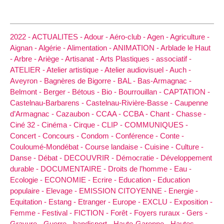
2022 -
ACTUALITES -
Adour -
Aéro-club -
Agen -
Agriculture -
Aignan -
Algérie -
Alimentation -
ANIMATION -
Arblade le Haut
-
Arbre -
Ariège -
Artisanat -
Arts Plastiques -
associatif -
ATELIER -
Atelier artistique -
Atelier audiovisuel -
Auch -
Aveyron -
Bagnères de Bigorre -
BAL -
Bas-Armagnac -
Belmont -
Berger -
Bétous -
Bio -
Bourrouillan -
CAPTATION -
Castelnau-Barbarens -
Castelnau-Rivière-Basse -
Caupenne
d’Armagnac -
Cazaubon -
CCAA -
CCBA -
Chant -
Chasse -
Ciné 32 -
Cinéma -
Cirque -
CLIP -
COMMUNIQUES -
Concert -
Concours -
Condom -
Conférence -
Conte -
Couloumé-Mondébat -
Course landaise -
Cuisine -
Culture -
Danse -
Débat -
DECOUVRIR -
Démocratie -
Développement
durable -
DOCUMENTAIRE -
Droits de l’homme -
Eau -
Ecologie -
ECONOMIE -
Ecrire -
Education -
Education
populaire -
Elevage -
EMISSION CITOYENNE -
Energie -
Equitation -
Estang -
Etranger -
Europe -
EXCLU -
Exposition -
Femme -
Festival -
FICTION -
Forêt -
Foyers ruraux -
Gers -
Gravure -
Guerre -
handisport -
Haute-Garonne -
Hautes-