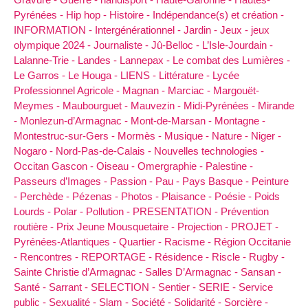
Pyrénées -
Hip hop -
Histoire -
Indépendance(s) et création -
INFORMATION -
Intergénérationnel -
Jardin -
Jeux -
jeux
olympique 2024 -
Journaliste -
Jû-Belloc -
L’Isle-Jourdain -
Lalanne-Trie -
Landes -
Lannepax -
Le combat des Lumières -
Le Garros -
Le Houga -
LIENS -
Littérature -
Lycée
Professionnel Agricole -
Magnan -
Marciac -
Margouët-
Meymes -
Maubourguet -
Mauvezin -
Midi-Pyrénées -
Mirande
-
Monlezun-d’Armagnac -
Mont-de-Marsan -
Montagne -
Montestruc-sur-Gers -
Mormès -
Musique -
Nature -
Niger -
Nogaro -
Nord-Pas-de-Calais -
Nouvelles technologies -
Occitan Gascon -
Oiseau -
Omergraphie -
Palestine -
Passeurs d’Images -
Passion -
Pau -
Pays Basque -
Peinture
-
Perchède -
Pézenas -
Photos -
Plaisance -
Poésie -
Poids
Lourds -
Polar -
Pollution -
PRESENTATION -
Prévention
routière -
Prix Jeune Mousquetaire -
Projection -
PROJET -
Pyrénées-Atlantiques -
Quartier -
Racisme -
Région Occitanie
-
Rencontres -
REPORTAGE -
Résidence -
Riscle -
Rugby -
Sainte Christie d’Armagnac -
Salles D’Armagnac -
Sansan -
Santé -
Sarrant -
SELECTION -
Sentier -
SERIE -
Service
public -
Sexualité -
Slam -
Société -
Solidarité -
Sorcière -