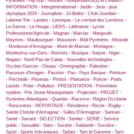
Pyrénées -
Hip hop -
Histoire -
Indépendance(s) et création -
INFORMATION -
Intergénérationnel -
Jardin -
Jeux -
jeux
olympique 2024 -
Journaliste -
Jû-Belloc -
L’Isle-Jourdain -
Lalanne-Trie -
Landes -
Lannepax -
Le combat des Lumières -
Le Garros -
Le Houga -
LIENS -
Littérature -
Lycée
Professionnel Agricole -
Magnan -
Marciac -
Margouët-
Meymes -
Maubourguet -
Mauvezin -
Midi-Pyrénées -
Mirande
-
Monlezun-d’Armagnac -
Mont-de-Marsan -
Montagne -
Montestruc-sur-Gers -
Mormès -
Musique -
Nature -
Niger -
Nogaro -
Nord-Pas-de-Calais -
Nouvelles technologies -
Occitan Gascon -
Oiseau -
Omergraphie -
Palestine -
Passeurs d’Images -
Passion -
Pau -
Pays Basque -
Peinture
-
Perchède -
Pézenas -
Photos -
Plaisance -
Poésie -
Poids
Lourds -
Polar -
Pollution -
PRESENTATION -
Prévention
routière -
Prix Jeune Mousquetaire -
Projection -
PROJET -
Pyrénées-Atlantiques -
Quartier -
Racisme -
Région Occitanie
-
Rencontres -
REPORTAGE -
Résidence -
Riscle -
Rugby -
Sainte Christie d’Armagnac -
Salles D’Armagnac -
Sansan -
Santé -
Sarrant -
SELECTION -
Sentier -
SERIE -
Service
public -
Sexualité -
Slam -
Société -
Solidarité -
Sorcière -
Sport -
Sports mécaniques -
Tarbes -
Tarn et Garonne -
Tarn-