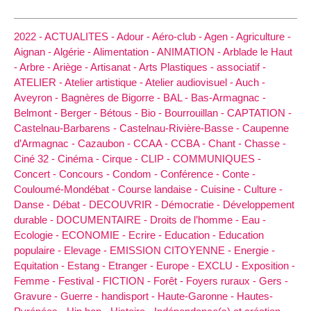
2022 -
ACTUALITES -
Adour -
Aéro-club -
Agen -
Agriculture -
Aignan -
Algérie -
Alimentation -
ANIMATION -
Arblade le Haut
-
Arbre -
Ariège -
Artisanat -
Arts Plastiques -
associatif -
ATELIER -
Atelier artistique -
Atelier audiovisuel -
Auch -
Aveyron -
Bagnères de Bigorre -
BAL -
Bas-Armagnac -
Belmont -
Berger -
Bétous -
Bio -
Bourrouillan -
CAPTATION -
Castelnau-Barbarens -
Castelnau-Rivière-Basse -
Caupenne
d’Armagnac -
Cazaubon -
CCAA -
CCBA -
Chant -
Chasse -
Ciné 32 -
Cinéma -
Cirque -
CLIP -
COMMUNIQUES -
Concert -
Concours -
Condom -
Conférence -
Conte -
Couloumé-Mondébat -
Course landaise -
Cuisine -
Culture -
Danse -
Débat -
DECOUVRIR -
Démocratie -
Développement
durable -
DOCUMENTAIRE -
Droits de l’homme -
Eau -
Ecologie -
ECONOMIE -
Ecrire -
Education -
Education
populaire -
Elevage -
EMISSION CITOYENNE -
Energie -
Equitation -
Estang -
Etranger -
Europe -
EXCLU -
Exposition -
Femme -
Festival -
FICTION -
Forêt -
Foyers ruraux -
Gers -
Gravure -
Guerre -
handisport -
Haute-Garonne -
Hautes-