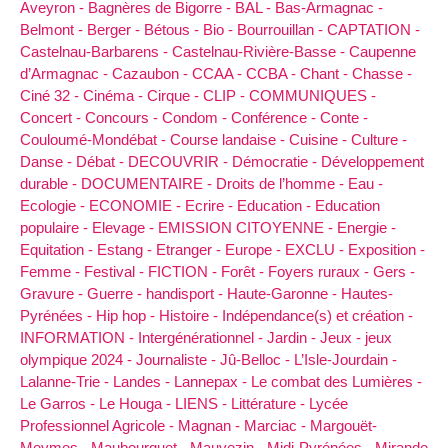
Aveyron -
Bagnères de Bigorre -
BAL -
Bas-Armagnac -
Belmont -
Berger -
Bétous -
Bio -
Bourrouillan -
CAPTATION -
Castelnau-Barbarens -
Castelnau-Rivière-Basse -
Caupenne
d’Armagnac -
Cazaubon -
CCAA -
CCBA -
Chant -
Chasse -
Ciné 32 -
Cinéma -
Cirque -
CLIP -
COMMUNIQUES -
Concert -
Concours -
Condom -
Conférence -
Conte -
Couloumé-Mondébat -
Course landaise -
Cuisine -
Culture -
Danse -
Débat -
DECOUVRIR -
Démocratie -
Développement
durable -
DOCUMENTAIRE -
Droits de l’homme -
Eau -
Ecologie -
ECONOMIE -
Ecrire -
Education -
Education
populaire -
Elevage -
EMISSION CITOYENNE -
Energie -
Equitation -
Estang -
Etranger -
Europe -
EXCLU -
Exposition -
Femme -
Festival -
FICTION -
Forêt -
Foyers ruraux -
Gers -
Gravure -
Guerre -
handisport -
Haute-Garonne -
Hautes-
Pyrénées -
Hip hop -
Histoire -
Indépendance(s) et création -
INFORMATION -
Intergénérationnel -
Jardin -
Jeux -
jeux
olympique 2024 -
Journaliste -
Jû-Belloc -
L’Isle-Jourdain -
Lalanne-Trie -
Landes -
Lannepax -
Le combat des Lumières -
Le Garros -
Le Houga -
LIENS -
Littérature -
Lycée
Professionnel Agricole -
Magnan -
Marciac -
Margouët-
Meymes -
Maubourguet -
Mauvezin -
Midi-Pyrénées -
Mirande