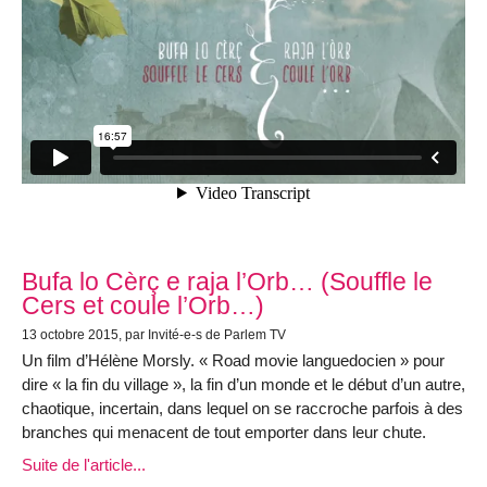
Bufa lo Cèrç e raja l’Orb… (Souffle le
Cers et coule l’Orb…)
13 octobre 2015, par Invité-e-s de Parlem TV
Un film d’Hélène Morsly. « Road movie languedocien » pour
dire « la fin du village », la fin d’un monde et le début d’un autre,
chaotique, incertain, dans lequel on se raccroche parfois à des
branches qui menacent de tout emporter dans leur chute.
Suite de l'article...