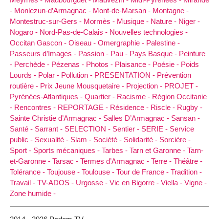
-
Monlezun-d’Armagnac -
Mont-de-Marsan -
Montagne -
Montestruc-sur-Gers -
Mormès -
Musique -
Nature -
Niger -
Nogaro -
Nord-Pas-de-Calais -
Nouvelles technologies -
Occitan Gascon -
Oiseau -
Omergraphie -
Palestine -
Passeurs d’Images -
Passion -
Pau -
Pays Basque -
Peinture
-
Perchède -
Pézenas -
Photos -
Plaisance -
Poésie -
Poids
Lourds -
Polar -
Pollution -
PRESENTATION -
Prévention
routière -
Prix Jeune Mousquetaire -
Projection -
PROJET -
Pyrénées-Atlantiques -
Quartier -
Racisme -
Région Occitanie
-
Rencontres -
REPORTAGE -
Résidence -
Riscle -
Rugby -
Sainte Christie d’Armagnac -
Salles D’Armagnac -
Sansan -
Santé -
Sarrant -
SELECTION -
Sentier -
SERIE -
Service
public -
Sexualité -
Slam -
Société -
Solidarité -
Sorcière -
Sport -
Sports mécaniques -
Tarbes -
Tarn et Garonne -
Tarn-
et-Garonne -
Tarsac -
Termes d’Armagnac -
Terre -
Théâtre -
Tolérance -
Toujouse -
Toulouse -
Tour de France -
Tradition -
Travail -
TV-ADOS -
Urgosse -
Vic en Bigorre -
Viella -
Vigne -
Zone humide -