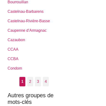
Bourrouillan
Castelnau-Barbarens
Castelnau-Rivière-Basse
Caupenne d’Armagnac
Cazaubon
CCAA
CCBA
Condom
1
2
3
4
Autres groupes de
mots-clés