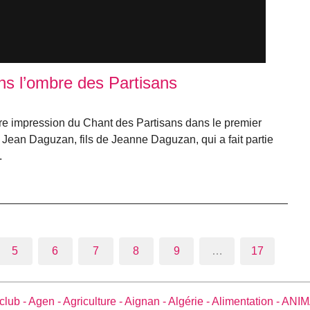
s l’ombre des Partisans
ière impression du Chant des Partisans dans le premier
 Jean Daguzan, fils de Jeanne Daguzan, qui a fait partie
.
5
6
7
8
9
…
17
club -
Agen -
Agriculture -
Aignan -
Algérie -
Alimentation -
ANIM