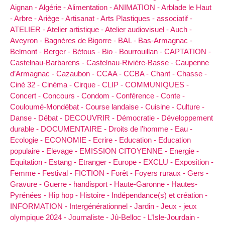
Aignan -
Algérie -
Alimentation -
ANIMATION -
Arblade le Haut
-
Arbre -
Ariège -
Artisanat -
Arts Plastiques -
associatif -
ATELIER -
Atelier artistique -
Atelier audiovisuel -
Auch -
Aveyron -
Bagnères de Bigorre -
BAL -
Bas-Armagnac -
Belmont -
Berger -
Bétous -
Bio -
Bourrouillan -
CAPTATION -
Castelnau-Barbarens -
Castelnau-Rivière-Basse -
Caupenne
d’Armagnac -
Cazaubon -
CCAA -
CCBA -
Chant -
Chasse -
Ciné 32 -
Cinéma -
Cirque -
CLIP -
COMMUNIQUES -
Concert -
Concours -
Condom -
Conférence -
Conte -
Couloumé-Mondébat -
Course landaise -
Cuisine -
Culture -
Danse -
Débat -
DECOUVRIR -
Démocratie -
Développement
durable -
DOCUMENTAIRE -
Droits de l’homme -
Eau -
Ecologie -
ECONOMIE -
Ecrire -
Education -
Education
populaire -
Elevage -
EMISSION CITOYENNE -
Energie -
Equitation -
Estang -
Etranger -
Europe -
EXCLU -
Exposition -
Femme -
Festival -
FICTION -
Forêt -
Foyers ruraux -
Gers -
Gravure -
Guerre -
handisport -
Haute-Garonne -
Hautes-
Pyrénées -
Hip hop -
Histoire -
Indépendance(s) et création -
INFORMATION -
Intergénérationnel -
Jardin -
Jeux -
jeux
olympique 2024 -
Journaliste -
Jû-Belloc -
L’Isle-Jourdain -