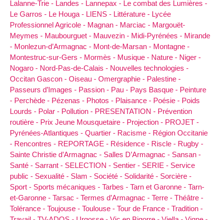
Lalanne-Trie -
Landes -
Lannepax -
Le combat des Lumières -
Le Garros -
Le Houga -
LIENS -
Littérature -
Lycée
Professionnel Agricole -
Magnan -
Marciac -
Margouët-
Meymes -
Maubourguet -
Mauvezin -
Midi-Pyrénées -
Mirande
-
Monlezun-d’Armagnac -
Mont-de-Marsan -
Montagne -
Montestruc-sur-Gers -
Mormès -
Musique -
Nature -
Niger -
Nogaro -
Nord-Pas-de-Calais -
Nouvelles technologies -
Occitan Gascon -
Oiseau -
Omergraphie -
Palestine -
Passeurs d’Images -
Passion -
Pau -
Pays Basque -
Peinture
-
Perchède -
Pézenas -
Photos -
Plaisance -
Poésie -
Poids
Lourds -
Polar -
Pollution -
PRESENTATION -
Prévention
routière -
Prix Jeune Mousquetaire -
Projection -
PROJET -
Pyrénées-Atlantiques -
Quartier -
Racisme -
Région Occitanie
-
Rencontres -
REPORTAGE -
Résidence -
Riscle -
Rugby -
Sainte Christie d’Armagnac -
Salles D’Armagnac -
Sansan -
Santé -
Sarrant -
SELECTION -
Sentier -
SERIE -
Service
public -
Sexualité -
Slam -
Société -
Solidarité -
Sorcière -
Sport -
Sports mécaniques -
Tarbes -
Tarn et Garonne -
Tarn-
et-Garonne -
Tarsac -
Termes d’Armagnac -
Terre -
Théâtre -
Tolérance -
Toujouse -
Toulouse -
Tour de France -
Tradition -
Travail -
TV-ADOS -
Urgosse -
Vic en Bigorre -
Viella -
Vigne -