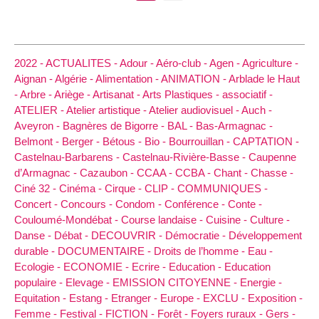
2022 -
ACTUALITES -
Adour -
Aéro-club -
Agen -
Agriculture -
Aignan -
Algérie -
Alimentation -
ANIMATION -
Arblade le Haut
-
Arbre -
Ariège -
Artisanat -
Arts Plastiques -
associatif -
ATELIER -
Atelier artistique -
Atelier audiovisuel -
Auch -
Aveyron -
Bagnères de Bigorre -
BAL -
Bas-Armagnac -
Belmont -
Berger -
Bétous -
Bio -
Bourrouillan -
CAPTATION -
Castelnau-Barbarens -
Castelnau-Rivière-Basse -
Caupenne
d’Armagnac -
Cazaubon -
CCAA -
CCBA -
Chant -
Chasse -
Ciné 32 -
Cinéma -
Cirque -
CLIP -
COMMUNIQUES -
Concert -
Concours -
Condom -
Conférence -
Conte -
Couloumé-Mondébat -
Course landaise -
Cuisine -
Culture -
Danse -
Débat -
DECOUVRIR -
Démocratie -
Développement
durable -
DOCUMENTAIRE -
Droits de l’homme -
Eau -
Ecologie -
ECONOMIE -
Ecrire -
Education -
Education
populaire -
Elevage -
EMISSION CITOYENNE -
Energie -
Equitation -
Estang -
Etranger -
Europe -
EXCLU -
Exposition -
Femme -
Festival -
FICTION -
Forêt -
Foyers ruraux -
Gers -