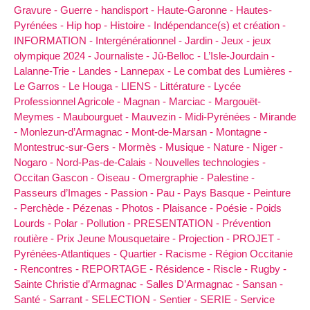
Gravure -
Guerre -
handisport -
Haute-Garonne -
Hautes-
Pyrénées -
Hip hop -
Histoire -
Indépendance(s) et création -
INFORMATION -
Intergénérationnel -
Jardin -
Jeux -
jeux
olympique 2024 -
Journaliste -
Jû-Belloc -
L’Isle-Jourdain -
Lalanne-Trie -
Landes -
Lannepax -
Le combat des Lumières -
Le Garros -
Le Houga -
LIENS -
Littérature -
Lycée
Professionnel Agricole -
Magnan -
Marciac -
Margouët-
Meymes -
Maubourguet -
Mauvezin -
Midi-Pyrénées -
Mirande
-
Monlezun-d’Armagnac -
Mont-de-Marsan -
Montagne -
Montestruc-sur-Gers -
Mormès -
Musique -
Nature -
Niger -
Nogaro -
Nord-Pas-de-Calais -
Nouvelles technologies -
Occitan Gascon -
Oiseau -
Omergraphie -
Palestine -
Passeurs d’Images -
Passion -
Pau -
Pays Basque -
Peinture
-
Perchède -
Pézenas -
Photos -
Plaisance -
Poésie -
Poids
Lourds -
Polar -
Pollution -
PRESENTATION -
Prévention
routière -
Prix Jeune Mousquetaire -
Projection -
PROJET -
Pyrénées-Atlantiques -
Quartier -
Racisme -
Région Occitanie
-
Rencontres -
REPORTAGE -
Résidence -
Riscle -
Rugby -
Sainte Christie d’Armagnac -
Salles D’Armagnac -
Sansan -
Santé -
Sarrant -
SELECTION -
Sentier -
SERIE -
Service