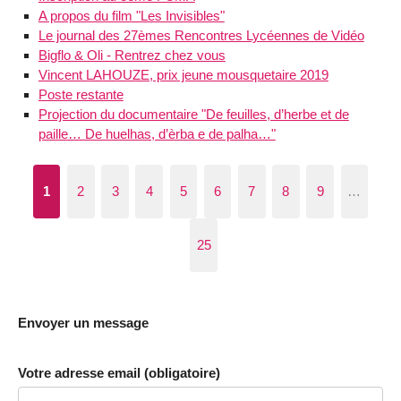
A propos du film "Les Invisibles"
Le journal des 27èmes Rencontres Lycéennes de Vidéo
Bigflo & Oli - Rentrez chez vous
Vincent LAHOUZE, prix jeune mousquetaire 2019
Poste restante
Projection du documentaire "De feuilles, d’herbe et de
paille… De huelhas, d’èrba e de palha…"
1
2
3
4
5
6
7
8
9
…
25
Envoyer un message
Votre adresse email (obligatoire)