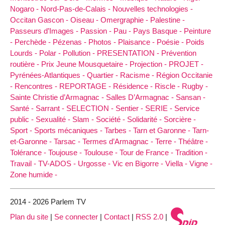
Nogaro -
Nord-Pas-de-Calais -
Nouvelles technologies -
Occitan Gascon -
Oiseau -
Omergraphie -
Palestine -
Passeurs d’Images -
Passion -
Pau -
Pays Basque -
Peinture
-
Perchède -
Pézenas -
Photos -
Plaisance -
Poésie -
Poids
Lourds -
Polar -
Pollution -
PRESENTATION -
Prévention
routière -
Prix Jeune Mousquetaire -
Projection -
PROJET -
Pyrénées-Atlantiques -
Quartier -
Racisme -
Région Occitanie
-
Rencontres -
REPORTAGE -
Résidence -
Riscle -
Rugby -
Sainte Christie d’Armagnac -
Salles D’Armagnac -
Sansan -
Santé -
Sarrant -
SELECTION -
Sentier -
SERIE -
Service
public -
Sexualité -
Slam -
Société -
Solidarité -
Sorcière -
Sport -
Sports mécaniques -
Tarbes -
Tarn et Garonne -
Tarn-
et-Garonne -
Tarsac -
Termes d’Armagnac -
Terre -
Théâtre -
Tolérance -
Toujouse -
Toulouse -
Tour de France -
Tradition -
Travail -
TV-ADOS -
Urgosse -
Vic en Bigorre -
Viella -
Vigne -
Zone humide -
2014 - 2026 Parlem TV
Plan du site
|
Se connecter
|
Contact
|
RSS 2.0
|