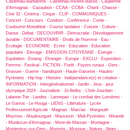
Castelnau-Barbarens -
Castelnau-Rivière-Basse -
Caupenne
d’Armagnac -
Cazaubon -
CCAA -
CCBA -
Chant -
Chasse -
Ciné 32 -
Cinéma -
Cirque -
CLIP -
COMMUNIQUES -
Concert -
Concours -
Condom -
Conférence -
Conte -
Couloumé-Mondébat -
Course landaise -
Cuisine -
Culture -
Danse -
Débat -
DECOUVRIR -
Démocratie -
Développement
durable -
DOCUMENTAIRE -
Droits de l’homme -
Eau -
Ecologie -
ECONOMIE -
Ecrire -
Education -
Education
populaire -
Elevage -
EMISSION CITOYENNE -
Energie -
Equitation -
Estang -
Etranger -
Europe -
EXCLU -
Exposition -
Femme -
Festival -
FICTION -
Forêt -
Foyers ruraux -
Gers -
Gravure -
Guerre -
handisport -
Haute-Garonne -
Hautes-
Pyrénées -
Hip hop -
Histoire -
Indépendance(s) et création -
INFORMATION -
Intergénérationnel -
Jardin -
Jeux -
jeux
olympique 2024 -
Journaliste -
Jû-Belloc -
L’Isle-Jourdain -
Lalanne-Trie -
Landes -
Lannepax -
Le combat des Lumières -
Le Garros -
Le Houga -
LIENS -
Littérature -
Lycée
Professionnel Agricole -
Magnan -
Marciac -
Margouët-
Meymes -
Maubourguet -
Mauvezin -
Midi-Pyrénées -
Mirande
-
Monlezun-d’Armagnac -
Mont-de-Marsan -
Montagne -
Montestruc-sur-Gers -
Mormès -
Musique -
Nature -
Niger -