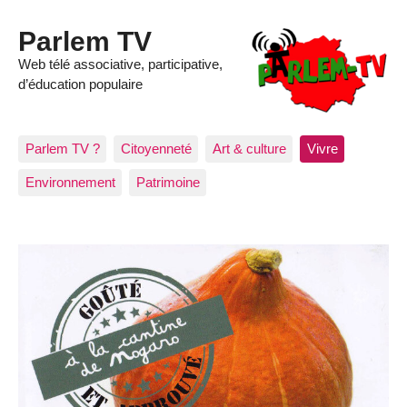
Parlem TV
Web télé associative, participative,
d’éducation populaire
Parlem TV ?
Citoyenneté
Art & culture
Vivre
Environnement
Patrimoine