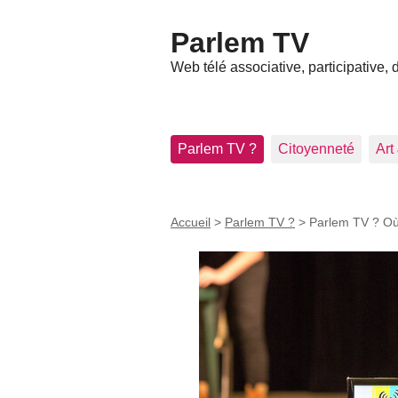
Parlem TV
Web télé associative, participative,
Parlem TV ?
Citoyenneté
Art
Accueil
>
Parlem TV ?
>
Parlem TV ? O