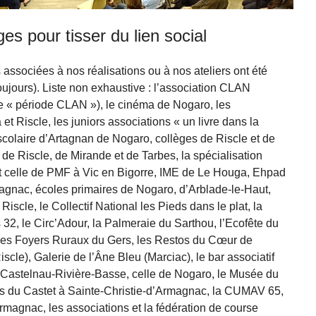
es pour tisser du lien social
associées à nos réalisations ou à nos ateliers ont été
toujours). Liste non exhaustive : l’association CLAN
e « période CLAN »), le cinéma de Nogaro, les
 Riscle, les juniors associations « un livre dans la
 scolaire d’Artagnan de Nogaro, collèges de Riscle et de
 de Riscle, de Mirande et de Tarbes, la spécialisation
t celle de PMF à Vic en Bigorre, IME de Le Houga, Ehpad
nac, écoles primaires de Nogaro, d’Arblade-le-Haut,
 Riscle, le Collectif National les Pieds dans le plat, la
 32, le Circ’Adour, la Palmeraie du Sarthou, l’Ecofête du
des Foyers Ruraux du Gers, les Restos du Cœur de
scle), Galerie de l’Âne Bleu (Marciac), le bar associatif
e Castelnau-Rivière-Basse, celle de Nogaro, le Musée du
s du Castet à Sainte-Christie-d’Armagnac, la CUMAV 65,
rmagnac, les associations et la fédération de course