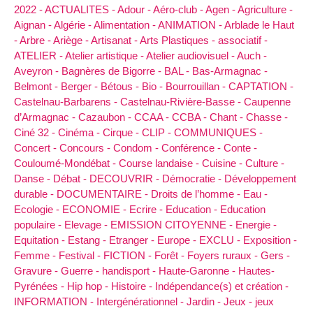
2022 -
ACTUALITES -
Adour -
Aéro-club -
Agen -
Agriculture -
Aignan -
Algérie -
Alimentation -
ANIMATION -
Arblade le Haut
-
Arbre -
Ariège -
Artisanat -
Arts Plastiques -
associatif -
ATELIER -
Atelier artistique -
Atelier audiovisuel -
Auch -
Aveyron -
Bagnères de Bigorre -
BAL -
Bas-Armagnac -
Belmont -
Berger -
Bétous -
Bio -
Bourrouillan -
CAPTATION -
Castelnau-Barbarens -
Castelnau-Rivière-Basse -
Caupenne
d’Armagnac -
Cazaubon -
CCAA -
CCBA -
Chant -
Chasse -
Ciné 32 -
Cinéma -
Cirque -
CLIP -
COMMUNIQUES -
Concert -
Concours -
Condom -
Conférence -
Conte -
Couloumé-Mondébat -
Course landaise -
Cuisine -
Culture -
Danse -
Débat -
DECOUVRIR -
Démocratie -
Développement
durable -
DOCUMENTAIRE -
Droits de l’homme -
Eau -
Ecologie -
ECONOMIE -
Ecrire -
Education -
Education
populaire -
Elevage -
EMISSION CITOYENNE -
Energie -
Equitation -
Estang -
Etranger -
Europe -
EXCLU -
Exposition -
Femme -
Festival -
FICTION -
Forêt -
Foyers ruraux -
Gers -
Gravure -
Guerre -
handisport -
Haute-Garonne -
Hautes-
Pyrénées -
Hip hop -
Histoire -
Indépendance(s) et création -
INFORMATION -
Intergénérationnel -
Jardin -
Jeux -
jeux