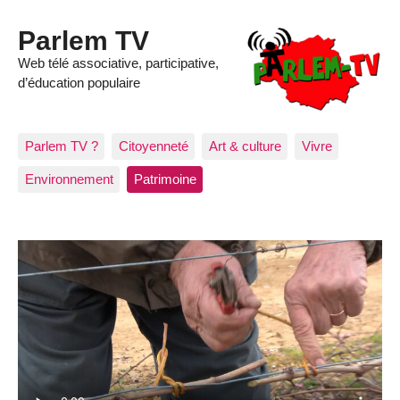
Parlem TV
Web télé associative, participative,
d’éducation populaire
Parlem TV ?
Citoyenneté
Art & culture
Vivre
Environnement
Patrimoine