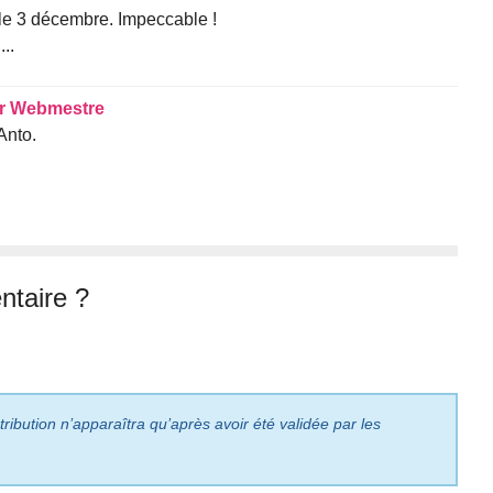
le 3 décembre. Impeccable !
..
r
Webmestre
Anto.
taire ?
ribution n’apparaîtra qu’après avoir été validée par les