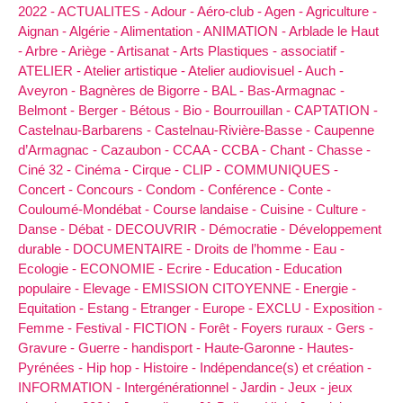
2022 -
ACTUALITES -
Adour -
Aéro-club -
Agen -
Agriculture -
Aignan -
Algérie -
Alimentation -
ANIMATION -
Arblade le Haut
-
Arbre -
Ariège -
Artisanat -
Arts Plastiques -
associatif -
ATELIER -
Atelier artistique -
Atelier audiovisuel -
Auch -
Aveyron -
Bagnères de Bigorre -
BAL -
Bas-Armagnac -
Belmont -
Berger -
Bétous -
Bio -
Bourrouillan -
CAPTATION -
Castelnau-Barbarens -
Castelnau-Rivière-Basse -
Caupenne
d’Armagnac -
Cazaubon -
CCAA -
CCBA -
Chant -
Chasse -
Ciné 32 -
Cinéma -
Cirque -
CLIP -
COMMUNIQUES -
Concert -
Concours -
Condom -
Conférence -
Conte -
Couloumé-Mondébat -
Course landaise -
Cuisine -
Culture -
Danse -
Débat -
DECOUVRIR -
Démocratie -
Développement
durable -
DOCUMENTAIRE -
Droits de l’homme -
Eau -
Ecologie -
ECONOMIE -
Ecrire -
Education -
Education
populaire -
Elevage -
EMISSION CITOYENNE -
Energie -
Equitation -
Estang -
Etranger -
Europe -
EXCLU -
Exposition -
Femme -
Festival -
FICTION -
Forêt -
Foyers ruraux -
Gers -
Gravure -
Guerre -
handisport -
Haute-Garonne -
Hautes-
Pyrénées -
Hip hop -
Histoire -
Indépendance(s) et création -
INFORMATION -
Intergénérationnel -
Jardin -
Jeux -
jeux