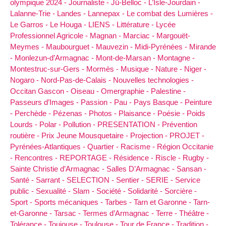
olympique 2024 -
Journaliste -
Jû-Belloc -
L’Isle-Jourdain -
Lalanne-Trie -
Landes -
Lannepax -
Le combat des Lumières -
Le Garros -
Le Houga -
LIENS -
Littérature -
Lycée
Professionnel Agricole -
Magnan -
Marciac -
Margouët-
Meymes -
Maubourguet -
Mauvezin -
Midi-Pyrénées -
Mirande
-
Monlezun-d’Armagnac -
Mont-de-Marsan -
Montagne -
Montestruc-sur-Gers -
Mormès -
Musique -
Nature -
Niger -
Nogaro -
Nord-Pas-de-Calais -
Nouvelles technologies -
Occitan Gascon -
Oiseau -
Omergraphie -
Palestine -
Passeurs d’Images -
Passion -
Pau -
Pays Basque -
Peinture
-
Perchède -
Pézenas -
Photos -
Plaisance -
Poésie -
Poids
Lourds -
Polar -
Pollution -
PRESENTATION -
Prévention
routière -
Prix Jeune Mousquetaire -
Projection -
PROJET -
Pyrénées-Atlantiques -
Quartier -
Racisme -
Région Occitanie
-
Rencontres -
REPORTAGE -
Résidence -
Riscle -
Rugby -
Sainte Christie d’Armagnac -
Salles D’Armagnac -
Sansan -
Santé -
Sarrant -
SELECTION -
Sentier -
SERIE -
Service
public -
Sexualité -
Slam -
Société -
Solidarité -
Sorcière -
Sport -
Sports mécaniques -
Tarbes -
Tarn et Garonne -
Tarn-
et-Garonne -
Tarsac -
Termes d’Armagnac -
Terre -
Théâtre -
Tolérance -
Toujouse -
Toulouse -
Tour de France -
Tradition -