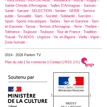
-
Rencontres -
REPORTAGE -
Résidence -
Riscle -
Rugby -
Sainte Christie d’Armagnac -
Salles D’Armagnac -
Sansan -
Santé -
Sarrant -
SELECTION -
Sentier -
SERIE -
Service
public -
Sexualité -
Slam -
Société -
Solidarité -
Sorcière -
Sport -
Sports mécaniques -
Tarbes -
Tarn et Garonne -
Tarn-
et-Garonne -
Tarsac -
Termes d’Armagnac -
Terre -
Théâtre -
Tolérance -
Toujouse -
Toulouse -
Tour de France -
Tradition -
Travail -
TV-ADOS -
Urgosse -
Vic en Bigorre -
Viella -
Vigne -
Zone humide -
2014 - 2026 Parlem TV
Plan du site
|
Se connecter
|
Contact
|
RSS 2.0
|
|
|