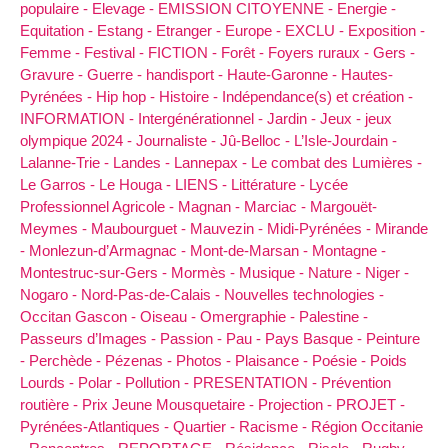
populaire -
Elevage -
EMISSION CITOYENNE -
Energie -
Equitation -
Estang -
Etranger -
Europe -
EXCLU -
Exposition -
Femme -
Festival -
FICTION -
Forêt -
Foyers ruraux -
Gers -
Gravure -
Guerre -
handisport -
Haute-Garonne -
Hautes-
Pyrénées -
Hip hop -
Histoire -
Indépendance(s) et création -
INFORMATION -
Intergénérationnel -
Jardin -
Jeux -
jeux
olympique 2024 -
Journaliste -
Jû-Belloc -
L’Isle-Jourdain -
Lalanne-Trie -
Landes -
Lannepax -
Le combat des Lumières -
Le Garros -
Le Houga -
LIENS -
Littérature -
Lycée
Professionnel Agricole -
Magnan -
Marciac -
Margouët-
Meymes -
Maubourguet -
Mauvezin -
Midi-Pyrénées -
Mirande
-
Monlezun-d’Armagnac -
Mont-de-Marsan -
Montagne -
Montestruc-sur-Gers -
Mormès -
Musique -
Nature -
Niger -
Nogaro -
Nord-Pas-de-Calais -
Nouvelles technologies -
Occitan Gascon -
Oiseau -
Omergraphie -
Palestine -
Passeurs d’Images -
Passion -
Pau -
Pays Basque -
Peinture
-
Perchède -
Pézenas -
Photos -
Plaisance -
Poésie -
Poids
Lourds -
Polar -
Pollution -
PRESENTATION -
Prévention
routière -
Prix Jeune Mousquetaire -
Projection -
PROJET -
Pyrénées-Atlantiques -
Quartier -
Racisme -
Région Occitanie