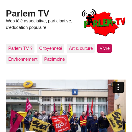
Parlem TV
Web télé associative, participative,
d’éducation populaire
Parlem TV ?
Citoyenneté
Art & culture
Vivre
Environnement
Patrimoine