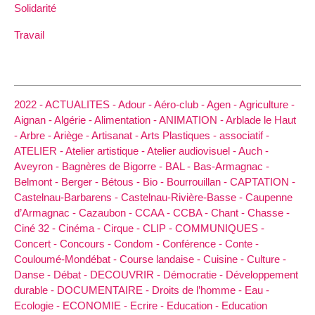
Solidarité
Travail
2022 -
ACTUALITES -
Adour -
Aéro-club -
Agen -
Agriculture -
Aignan -
Algérie -
Alimentation -
ANIMATION -
Arblade le Haut
-
Arbre -
Ariège -
Artisanat -
Arts Plastiques -
associatif -
ATELIER -
Atelier artistique -
Atelier audiovisuel -
Auch -
Aveyron -
Bagnères de Bigorre -
BAL -
Bas-Armagnac -
Belmont -
Berger -
Bétous -
Bio -
Bourrouillan -
CAPTATION -
Castelnau-Barbarens -
Castelnau-Rivière-Basse -
Caupenne
d’Armagnac -
Cazaubon -
CCAA -
CCBA -
Chant -
Chasse -
Ciné 32 -
Cinéma -
Cirque -
CLIP -
COMMUNIQUES -
Concert -
Concours -
Condom -
Conférence -
Conte -
Couloumé-Mondébat -
Course landaise -
Cuisine -
Culture -
Danse -
Débat -
DECOUVRIR -
Démocratie -
Développement
durable -
DOCUMENTAIRE -
Droits de l’homme -
Eau -
Ecologie -
ECONOMIE -
Ecrire -
Education -
Education