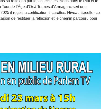
sa réflexion par le Collectif les Pieds dans le Plat et le
a Tour de l’Âge d’Or à Termes d’Armagnac sert une
2025 il reçoit la certification 3 carottes, Niveau Excellence
casion de restituer la réflexion et le chemin parcouru pour