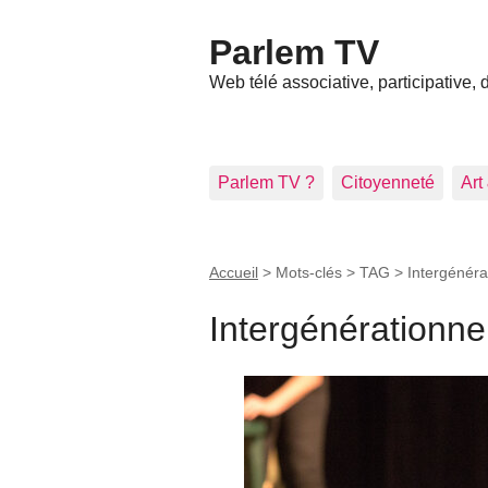
Parlem TV
Web télé associative, participative,
Parlem TV ?
Citoyenneté
Art
Accueil
> Mots-clés > TAG >
Intergénéra
Intergénérationne