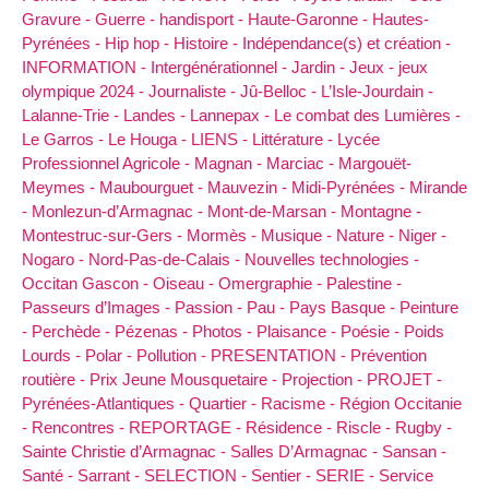
Gravure -
Guerre -
handisport -
Haute-Garonne -
Hautes-
Pyrénées -
Hip hop -
Histoire -
Indépendance(s) et création -
INFORMATION -
Intergénérationnel -
Jardin -
Jeux -
jeux
olympique 2024 -
Journaliste -
Jû-Belloc -
L’Isle-Jourdain -
Lalanne-Trie -
Landes -
Lannepax -
Le combat des Lumières -
Le Garros -
Le Houga -
LIENS -
Littérature -
Lycée
Professionnel Agricole -
Magnan -
Marciac -
Margouët-
Meymes -
Maubourguet -
Mauvezin -
Midi-Pyrénées -
Mirande
-
Monlezun-d’Armagnac -
Mont-de-Marsan -
Montagne -
Montestruc-sur-Gers -
Mormès -
Musique -
Nature -
Niger -
Nogaro -
Nord-Pas-de-Calais -
Nouvelles technologies -
Occitan Gascon -
Oiseau -
Omergraphie -
Palestine -
Passeurs d’Images -
Passion -
Pau -
Pays Basque -
Peinture
-
Perchède -
Pézenas -
Photos -
Plaisance -
Poésie -
Poids
Lourds -
Polar -
Pollution -
PRESENTATION -
Prévention
routière -
Prix Jeune Mousquetaire -
Projection -
PROJET -
Pyrénées-Atlantiques -
Quartier -
Racisme -
Région Occitanie
-
Rencontres -
REPORTAGE -
Résidence -
Riscle -
Rugby -
Sainte Christie d’Armagnac -
Salles D’Armagnac -
Sansan -
Santé -
Sarrant -
SELECTION -
Sentier -
SERIE -
Service