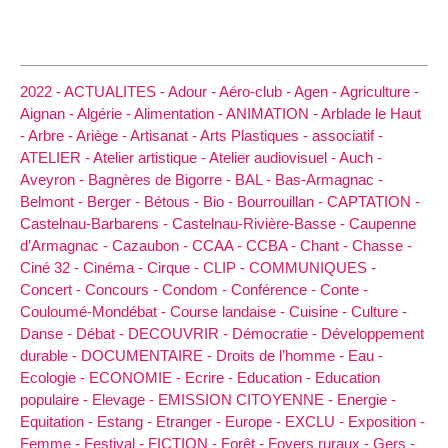
2022 -
ACTUALITES -
Adour -
Aéro-club -
Agen -
Agriculture -
Aignan -
Algérie -
Alimentation -
ANIMATION -
Arblade le Haut
-
Arbre -
Ariège -
Artisanat -
Arts Plastiques -
associatif -
ATELIER -
Atelier artistique -
Atelier audiovisuel -
Auch -
Aveyron -
Bagnères de Bigorre -
BAL -
Bas-Armagnac -
Belmont -
Berger -
Bétous -
Bio -
Bourrouillan -
CAPTATION -
Castelnau-Barbarens -
Castelnau-Rivière-Basse -
Caupenne
d’Armagnac -
Cazaubon -
CCAA -
CCBA -
Chant -
Chasse -
Ciné 32 -
Cinéma -
Cirque -
CLIP -
COMMUNIQUES -
Concert -
Concours -
Condom -
Conférence -
Conte -
Couloumé-Mondébat -
Course landaise -
Cuisine -
Culture -
Danse -
Débat -
DECOUVRIR -
Démocratie -
Développement
durable -
DOCUMENTAIRE -
Droits de l’homme -
Eau -
Ecologie -
ECONOMIE -
Ecrire -
Education -
Education
populaire -
Elevage -
EMISSION CITOYENNE -
Energie -
Equitation -
Estang -
Etranger -
Europe -
EXCLU -
Exposition -
Femme -
Festival -
FICTION -
Forêt -
Foyers ruraux -
Gers -